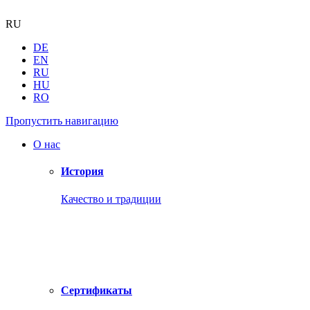
RU
DE
EN
RU
HU
RO
Пропустить навигацию
О нас
История
Качество и традиции
Сертификаты