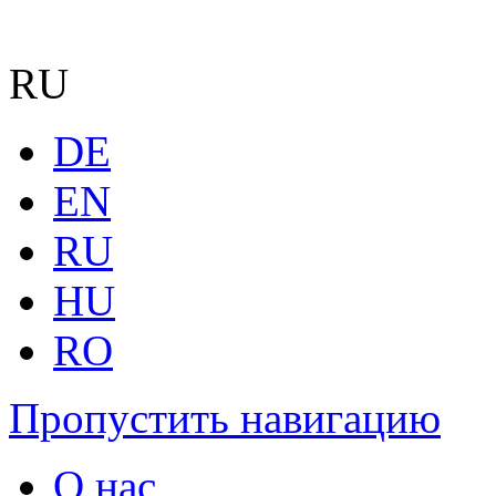
RU
DE
EN
RU
HU
RO
Пропустить навигацию
О нас