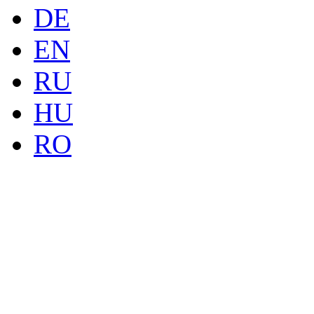
DE
EN
RU
HU
RO